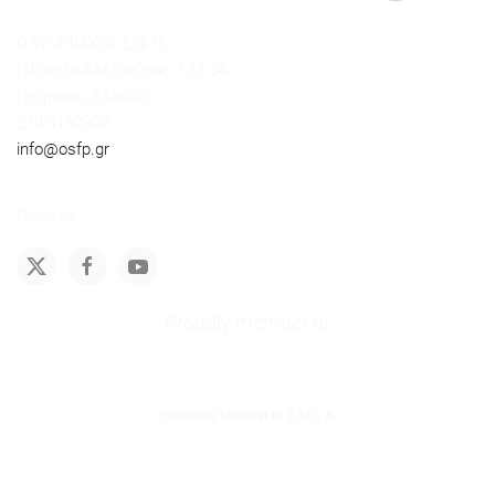
ΟΛΥΜΠΙΑΚΟΣ Σ.Φ.Π.
Πλατεία Αλεξάνδρας, 185 34
Πειραιάς, Ελλάδα
210 4190902
info@osfp.gr
Follow us
Proudly member of
Founding Member of E.M.C.A.