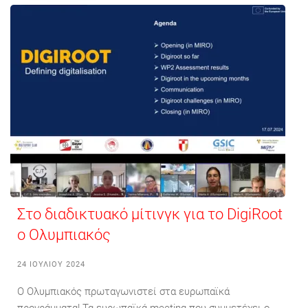
Στο διαδικτυακό μίτινγκ για το DigiRoot
ο Ολυμπιακός
24 ΙΟΥΛΊΟΥ 2024
Ο Ολυμπιακός πρωταγωνιστεί στα ευρωπαϊκά
προγράμματα! Τα ευρωπαϊκά meeting που συμμετέχει ο