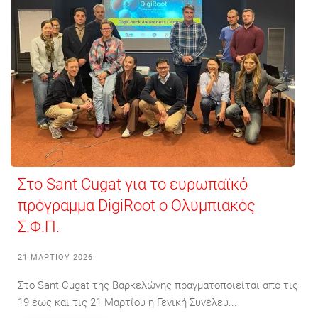
Στο Sant Cugat για το ευρωπαϊκό
πρόγραμμα DigiRoot ο Ολυμπιακός
Σ.Φ.Π.
21 ΜΑΡΤΊΟΥ 2026
Στο Sant Cugat της Βαρκελώνης πραγματοποιείται από τις
19 έως και τις 21 Μαρτίου η Γενική Συνέλευ...