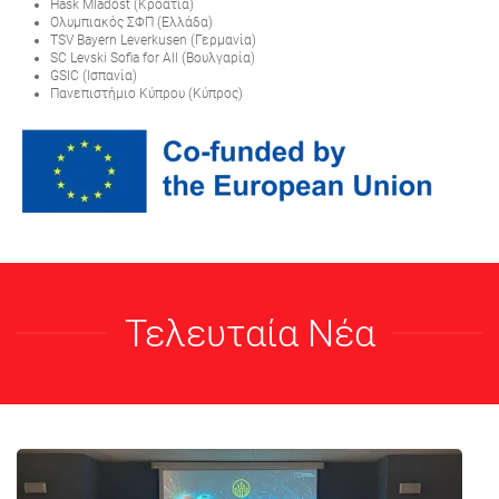
Hask Mladost (Κροατία)
Ολυμπιακός ΣΦΠ (Ελλάδα)
TSV Bayern Leverkusen (Γερμανία)
SC Levski Sofia for All (Βουλγαρία)
GSIC (Ισπανία)
Πανεπιστήμιο Κύπρου (Κύπρος)
Τελευταία Νέα