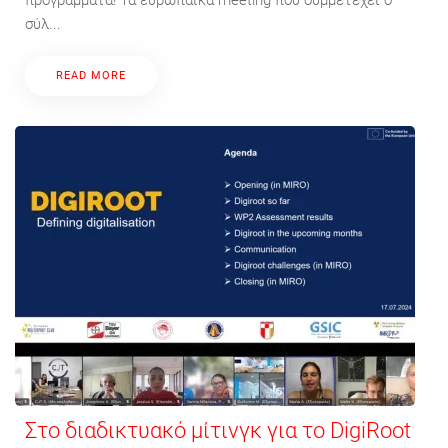
σύλ...
READ MORE
Στο διαδικτυακό μίτινγκ για το DigiRoot