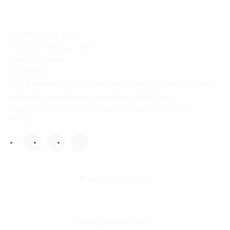
ΟΛΥΜΠΙΑΚΟΣ Σ.Φ.Π.
Πλατεία Αλεξάνδρας, 185 34
Πειραιάς, Ελλάδα
210 4190902
Αυτή η διεύθυνση Email προστατεύεται από τους αυτοματισμούς
αποστολέων ανεπιθύμητων μηνυμάτων. Χρειάζεται να
ενεργοποιήσετε τη JavaScript για να μπορέσετε να τη δείτε.
Follow us
Proudly member of
Founding Member of E.M.C.A.